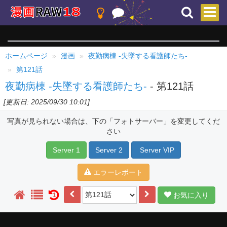
ホームページ
漫画
夜勤病棟 -失墜する看護師たち-
第121話
夜勤病棟 -失墜する看護師たち-
- 第121話
[更新日: 2025/09/30 10:01]
写真が見られない場合は、下の「フォトサーバー」を変更してくだ
さい
Server 1
Server 2
Server VIP
エラーレポート
お気に入り
1