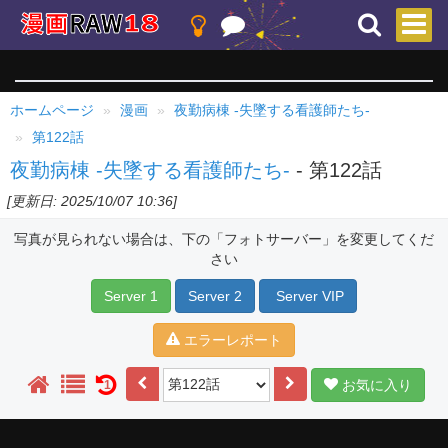
ホームページ
漫画
夜勤病棟 -失墜する看護師たち-
第122話
夜勤病棟 -失墜する看護師たち-
- 第122話
[更新日: 2025/10/07 10:36]
写真が見られない場合は、下の「フォトサーバー」を変更してくだ
さい
Server 1
Server 2
Server VIP
エラーレポート
お気に入り
1