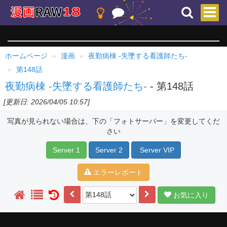
ホームページ
漫画
夜勤病棟 -失墜する看護師たち-
第148話
夜勤病棟 -失墜する看護師たち-
- 第148話
[更新日: 2026/04/05 10:57]
写真が見られない場合は、下の「フォトサーバー」を変更してくだ
さい
Server 1
Server 2
Server VIP
エラーレポート
お気に入り
1