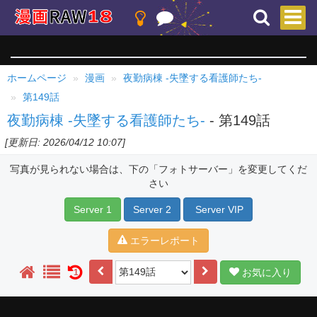
ホームページ
漫画
夜勤病棟 -失墜する看護師たち-
第149話
夜勤病棟 -失墜する看護師たち-
- 第149話
[更新日: 2026/04/12 10:07]
写真が見られない場合は、下の「フォトサーバー」を変更してくだ
さい
Server 1
Server 2
Server VIP
エラーレポート
お気に入り
1