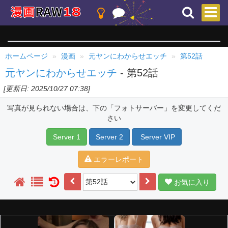
ホームページ
漫画
元ヤンにわからせエッチ
第52話
元ヤンにわからせエッチ
- 第52話
[更新日: 2025/10/27 07:38]
写真が見られない場合は、下の「フォトサーバー」を変更してくだ
さい
Server 1
Server 2
Server VIP
エラーレポート
お気に入り
1