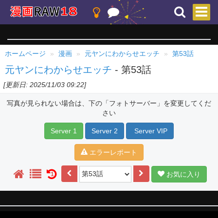
ホームページ
漫画
元ヤンにわからせエッチ
第53話
元ヤンにわからせエッチ
- 第53話
[更新日: 2025/11/03 09:22]
写真が見られない場合は、下の「フォトサーバー」を変更してくだ
さい
Server 1
Server 2
Server VIP
エラーレポート
お気に入り
1