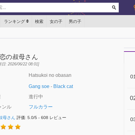
ランキング
検索
女の子
男の子
恋の叔母さん
日: 2026/06/22 08:01]
Hatsukoi no obasan
名
0
Gang soe
-
Black cat
態
進行中
0
ャンル
フルカラー
叔母さん
評価:
5.0
/
5
-
608
レビュー
0