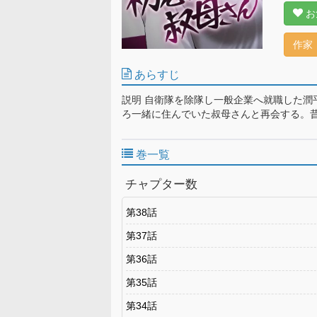
お
作家
あらすじ
説明 自衛隊を除隊し一般企業へ就職した潤
ろ一緒に住んでいた叔母さんと再会する。
巻一覧
チャプター数
第38話
第37話
第36話
第35話
第34話