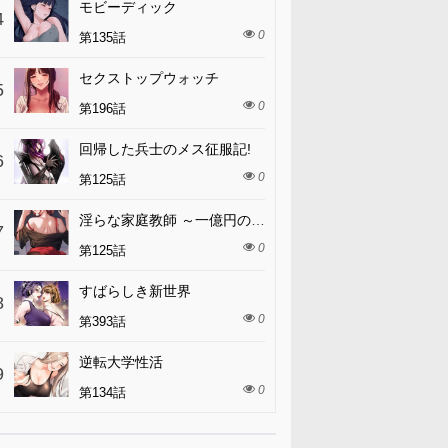
モビーディック
4
0
第135話
セクストップウォッチ
5
0
第196話
回帰した兵士のメス征服記!
6
0
第125話
淫らな家庭教師 ～一億円の課外授業～
7
0
第125話
すばらしき新世界
8
0
第393話
逆転大学性活
9
0
第134話