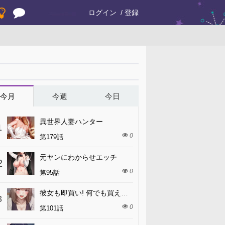
ログイン
登録
今月
今週
今日
異世界人妻ハンター
1
0
第179話
元ヤンにわからせエッチ
2
0
第95話
彼女も即買い! 何でも買える仮想通貨で好き放題
3
0
第101話