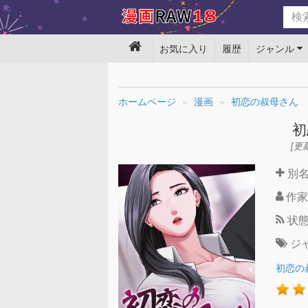
お気に入り
履歴
ジャンル
ホームページ
漫画
初恋の叔母さん
初
[更新
別
作家
状
ジ
初恋の