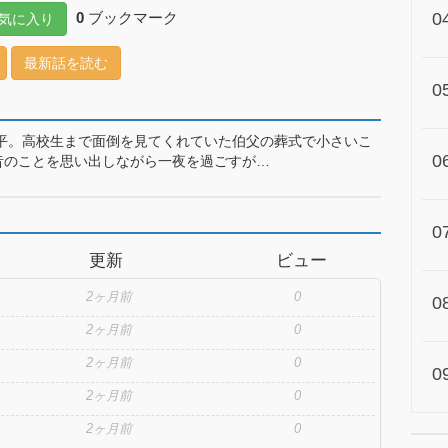
0
ブックマーク
0
気に入り
最新話を読む
0
平。高校生まで面倒を見てくれていた伯父の葬式で小さいこ
0
昔のことを思い出しながら一夜を過ごすが…
0
更新
ビュー
2ヶ月前
0
0
2ヶ月前
0
2ヶ月前
0
0
2ヶ月前
0
2ヶ月前
0